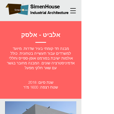
SimenHouse
Industrial Architecture
אלביט - אלסק
מבנה חד-קומתי בעיר שדרות. מיועד
למשרדים עבור תעשייה בטחונית. כולל
אולמות ישיבת בפורמט אופן-ספייס וחללי
אדמיניסטרציה שונים. המבנה מחובר בגשר
עם שאר חלקי מפעל
שנת סיום: 2018
שטח רצפה: 1600 מ"ר