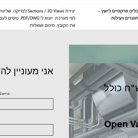
אני מעוניין ל
למשתתף: 440 ש"ח כולל
 Name
ים ב Open Valley