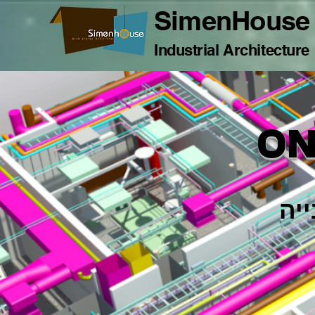
SimenHouse
Industrial Architecture
ON
יה