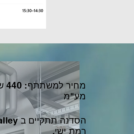
מחיר 
מע"מ
הסדנה תתקי
רמת ישי.